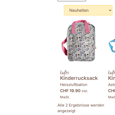
KayBee
KayB
Kinderrucksack
Ki
Heissluftballon
As
CHF
19.90
CH
inkl.
MwSt.
MwS
Alle 2 Ergebnisse werden
angezeigt