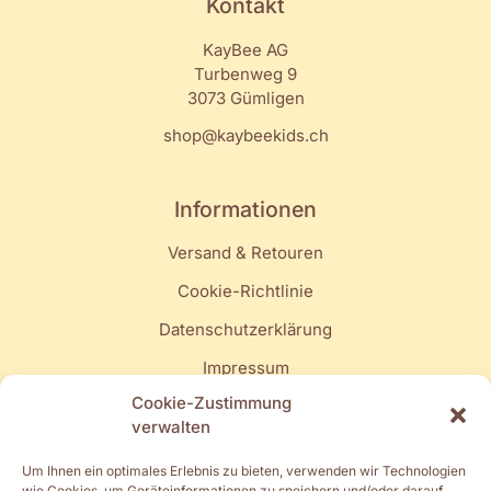
Kontakt
KayBee AG
Turbenweg 9
3073 Gümligen
shop@kaybeekids.ch
Informationen
Versand & Retouren
Cookie-Richtlinie
Datenschutzerklärung
Impressum
Cookie-Zustimmung
Quick Links
verwalten
Mein Konto
Um Ihnen ein optimales Erlebnis zu bieten, verwenden wir Technologien
wie Cookies, um Geräteinformationen zu speichern und/oder darauf