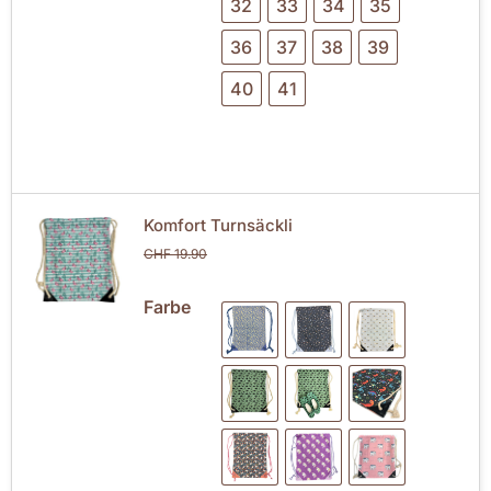
32
33
34
35
36
37
38
39
40
41
Komfort Turnsäckli
CHF
19.90
Farbe