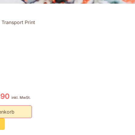
 Transport Print
.90
inkl. MwSt.
enkorb