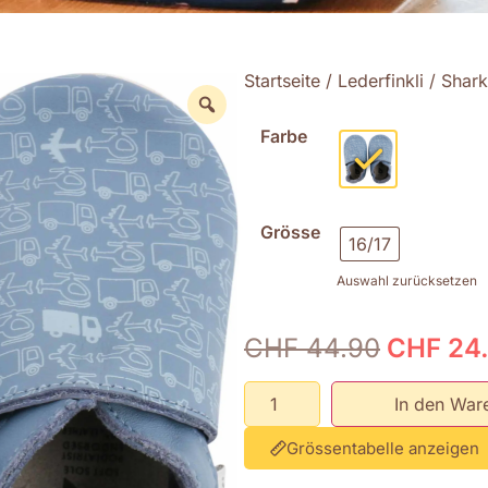
Startseite
/
Lederfinkli
/ Shark
Farbe
Grösse
16/17
Auswahl zurücksetzen
CHF
44.90
CHF
24
In den War
Grössentabelle anzeigen