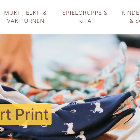
MUKI-, ELKI- &
SPIELGRUPPE &
KIND
VAKITURNEN
KITA
& 
t Print