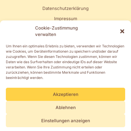
Datenschutzerklärung
Impressum
Cookie-Zustimmung
Quick Links
verwalten
Mein Konto
Um Ihnen ein optimales Erlebnis zu bieten, verwenden wir Technologien
wie Cookies, um Geräteinformationen zu speichern und/oder darauf
Turnschläppli
zuzugreifen. Wenn Sie diesen Technologien zustimmen, können wir
Daten wie das Surfverhalten oder eindeutige IDs auf dieser Website
Muki-, Elki- & Vakiturnen
verarbeiten. Wenn Sie Ihre Zustimmung nicht erteilen oder
zurückziehen, können bestimmte Merkmale und Funktionen
Spielgruppe & Kita
beeinträchtigt werden.
Kindergarten & Schulstart
Akzeptieren
Ablehnen
Einstellungen anzeigen
Copyright © 2026 KayBee AG