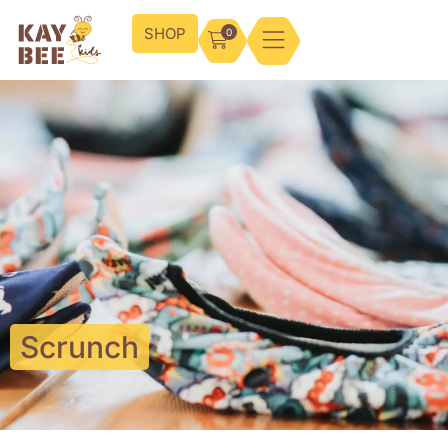
SHOP
0
Scrunch