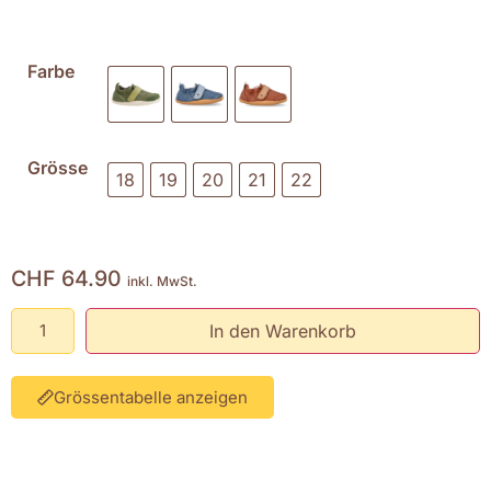
Farbe
Grösse
18
19
20
21
22
CHF
64.90
inkl. MwSt.
In den Warenkorb
Grössentabelle anzeigen