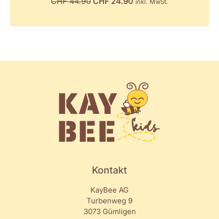
CHF
44.90
CHF
24.90
inkl. MwSt.
Kontakt
KayBee AG
Turbenweg 9
3073 Gümligen