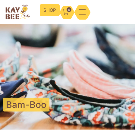
SHOP
0
Bam-Boo