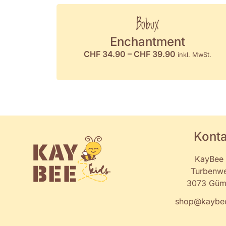
Bobux
Enchantment
CHF
34.90
–
CHF
39.90
inkl. MwSt.
Konta
KayBee
Turbenw
3073 Güm
shop@kaybee