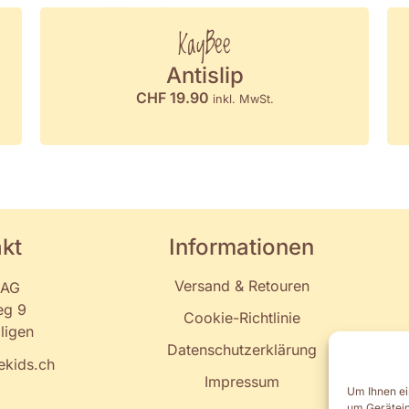
KayBee
Antislip
CHF
19.90
inkl. MwSt.
kt
Informationen
Versand & Retouren
 AG
eg 9
Cookie-Richtlinie
ligen
Datenschutzerklärung
kids.ch
Impressum
Um Ihnen ei
um Gerätein