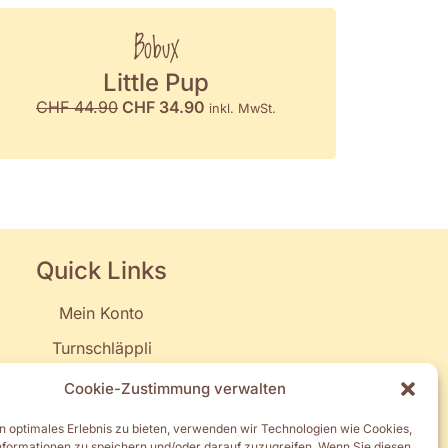
Bobux
Little Pup
CHF
44.90
CHF
34.90
inkl. MwSt.
Quick Links
Mein Konto
Turnschläppli
Muki-, Elki- & Vakiturnen
Cookie-Zustimmung verwalten
Spielgruppe & Kita
n optimales Erlebnis zu bieten, verwenden wir Technologien wie Cookies,
formationen zu speichern und/oder darauf zuzugreifen. Wenn Sie diesen