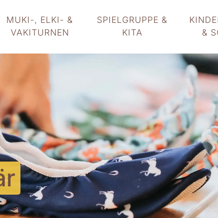
MUKI-, ELKI- &
SPIELGRUPPE &
KIND
VAKITURNEN
KITA
& 
är